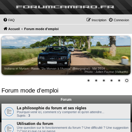
forumcamaro.fr
FAQ
Inscription
Connexion
Accueil
Forum mode d'emploi
Indiana et Myriam - Rasso "Du Morvan à l'Auxois" (Bourgogne) - Mai 2014
Photo : Julien Fautrat (Valkarth)
Forum mode d'emploi
Forum
La philosophie du forum et ses règles
Pourquoi venir ici, comment s'y comporter et qu'en attendre...
Sujets :
3
Utilisation du forum
Une question sur le fonctionnement du forum ? Une difficulté ? Une suggestion
? C'est ici que ça se passe.